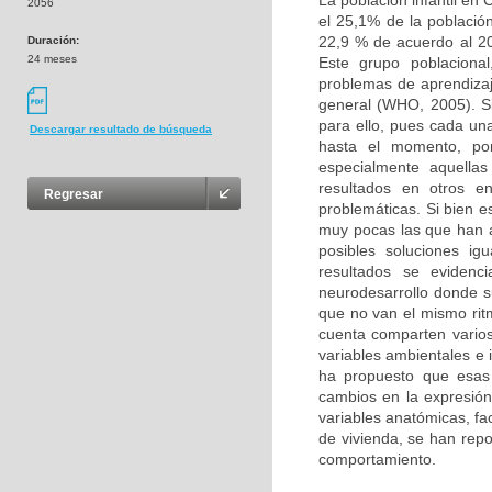
La población infantil en
2056
el 25,1% de la població
22,9 % de acuerdo al 20
Duración:
24 meses
Este grupo poblacional
problemas de aprendizaj
general (WHO, 2005). Si
para ello, pues cada un
Descargar resultado de búsqueda
hasta el momento, por
especialmente aquellas
resultados en otros e
Regresar
problemáticas. Si bien e
muy pocas las que han 
posibles soluciones ig
resultados se evidenc
neurodesarrollo donde s
que no van el mismo ritm
cuenta comparten varios 
variables ambientales e 
ha propuesto que esas
cambios en la expresión 
variables anatómicas, fa
de vivienda, se han rep
comportamiento.