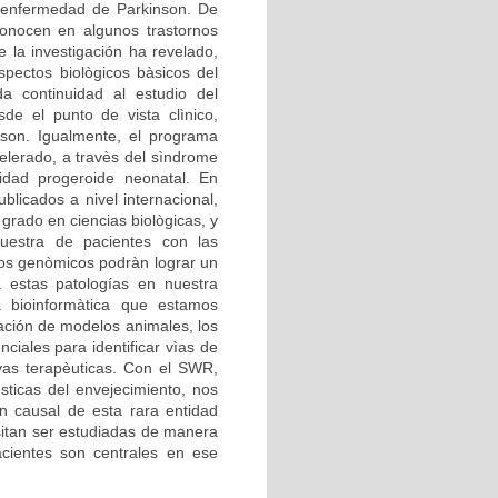
 enfermedad de Parkinson. De
econocen en algunos trastornos
 la investigación ha revelado,
pectos biològicos bàsicos del
a continuidad al estudio del
de el punto de vista clìnico,
son. Igualmente, el programa
lerado, a travès del sìndrome
dad progeroide neonatal. En
blicados a nivel internacional,
grado en ciencias biològicas, y
estra de pacientes con las
ios genòmicos podràn lograr un
a estas patologías en nuestra
a bioinformàtica que estamos
zación de modelos animales, los
iales para identificar vìas de
ivas terapèuticas. Con el SWR,
sticas del envejecimiento, nos
n causal de esta rara entidad
itan ser estudiadas de manera
cientes son centrales en ese