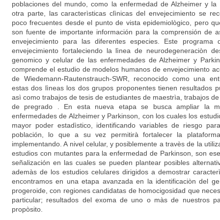
poblaciones del mundo, como la enfermedad de Alzheimer y la
otra parte, las caracterìsticas clìnicas del envejecimiento se r
poco frecuentes desde el punto de vista epidemiològico, pero que
son fuente de importante información para la comprensión de as
envejecimiento para las diferentes especies. Este programa d
envejecimiento fortaleciendo la lìnea de neurodegeneraciòn des
genomico y celular de las enfermedades de Alzheimer y Parkin
comprende el estudio de modelos humanos de envejecimiento ace
de Wiedemann-Rautenstrauch-SWR, reconocido como una enti
estas dos lìneas los dos grupos proponentes tienen resultados pu
asì como trabajos de tesis de estudiantes de maestrìa, trabajos de 
de pregrado . En esta nueva etapa se busca ampliar la mu
enfermedades de Alzheimer y Parkinson, con los cuales los estud
mayor poder estadìstico, identificando variables de riesgo par
población, lo que a su vez permitirà fortalecer la plataform
implementando. A nivel celular, y posiblemente a travès de la utili
estudios con mutantes para la enfermedad de Parkinson, son esenc
señalización en las cuales se pueden plantear posibles alternat
ademàs de los estudios celulares dirigidos a demostrar caracterì
encontramos en una etapa avanzada en la identificaciòn del ge
progeroide, con regiones candidatas de homocigosidad que neces
particular; resultados del exoma de uno o màs de nuestros pa
propòsito.