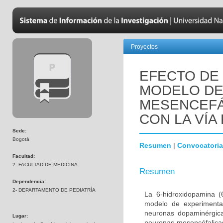
Proyectos
EFECTO DE 
MODELO DE
MESENCEFÁ
CON LA VÍA 
Sede:
Bogotá
Resumen
|
Convocatoria
Facultad:
2- FACULTAD DE MEDICINA
Resumen
Dependencia:
2- DEPARTAMENTO DE PEDIATRÍA
La 6-hidroxidopamina 
modelo de experimenta
neuronas dopaminérgica
Lugar:
neuronas mesencéfalicas