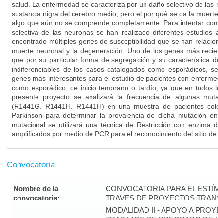
salud. La enfermedad se caracteriza por un daño selectivo de las
sustancia nigra del cerebro medio, pero el por qué se da la muert
algo que aún no se comprende completamente. Para intentar co
selectiva de las neuronas se han realizado diferentes estudios
encontrado múltiples genes de susceptibilidad que se han relacion
muerte neuronal y la degeneración. Uno de los genes más reci
que por su particular forma de segregación y su característica 
indiferenciables de los casos catalogados como esporádicos, s
genes más interesantes para el estudio de pacientes con enfermed
como esporádico, de inicio temprano o tardío, ya que en todos l
presente proyecto se analizará la frecuencia de algunas mu
(R1441G, R1441H, R1441H) en una muestra de pacientes col
Parkinson para determinar la prevalencia de dicha mutación en 
mutacional se utilizará una técnica de Restricción con enzima 
amplificados por medio de PCR para el reconocimiento del sitio de
Convocatoria
Nombre de la
CONVOCATORIA PARA EL ESTÍM
convocatoria:
TRAVÉS DE PROYECTOS TRANS
MODALIDAD II - APOYO A PR