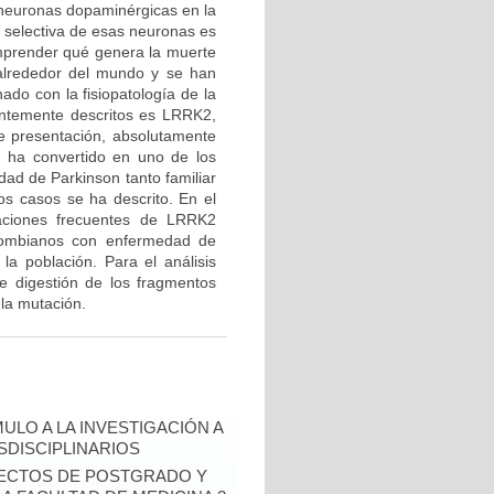
 neuronas dopaminérgicas en la
e selectiva de esas neuronas es
mprender qué genera la muerte
 alrededor del mundo y se han
ado con la fisiopatología de la
entemente descritos es LRRK2,
de presentación, absolutamente
e ha convertido en uno de los
ad de Parkinson tanto familiar
os casos se ha descrito. En el
taciones frecuentes de LRRK2
ombianos con enfermedad de
la población. Para el análisis
de digestión de los fragmentos
 la mutación.
ULO A LA INVESTIGACIÓN A
DISCIPLINARIOS
OYECTOS DE POSTGRADO Y