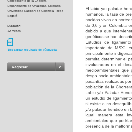
Corregimiento de la Chorrera,
Departamento de Amazonas, Colombia.
El labio y/o paladar he
Universidad Nacioanl de Colombia - sede
humanos, la tasa de pre
Bogotá
nacidos vivos en nortea
de 0,6 y en Colombia e
Duración:
debido a que interviene
12 meses
genéticos se han descri
Estudios de ligamient
importante de MSX1 en 
Descargar resultado de búsqueda
principalmente indígena
permita determinar el p
involucrados en el des
Regresar
medioambientales que p
riesgo socio ambientale
pasantías realizadas por
población de la Chorrer
Labio y/o Paladar Hend
un estudio de ligamient
si existe o no desequil
y/o paladar hendido en 
igual manera esta inve
ambientales que podrían 
presencia de la malform