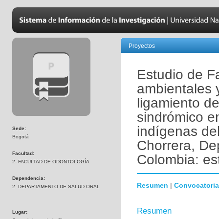
Proyectos
Estudio de Fa
ambientales 
ligamiento de
sindrómico e
indígenas del
Sede:
Bogotá
Chorrera, D
Facultad:
Colombia: es
2- FACULTAD DE ODONTOLOGÍA
Dependencia:
Resumen
|
Convocatoria
2- DEPARTAMENTO DE SALUD ORAL
Resumen
Lugar: