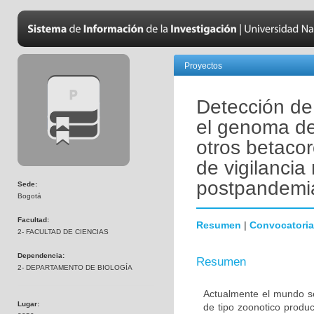
Proyectos
Detección de 
el genoma de
otros betaco
de vigilanci
postpandemi
Sede:
Bogotá
Facultad:
Resumen
|
Convocatoria
2- FACULTAD DE CIENCIAS
Dependencia:
Resumen
2- DEPARTAMENTO DE BIOLOGÍA
Actualmente el mundo s
Lugar:
de tipo zoonotico produ