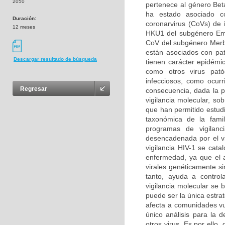
2050
pertenece al género Bet
ha estado asociado c
Duración:
coronarvirus (CoVs) de
12 meses
HKU1 del subgénero Emb
CoV del subgénero Merb
están asociados con pat
Descargar resultado de búsqueda
tienen carácter epidémi
como otros virus pat
infecciosos, como ocur
Regresar
consecuencia, dada la p
vigilancia molecular, s
que han permitido estudi
taxonómica de la famil
programas de vigilan
desencadenada por el vi
vigilancia HIV-1 se catal
enfermedad, ya que el a
virales genéticamente si
tanto, ayuda a contro
vigilancia molecular se 
puede ser la única estrat
afecta a comunidades vu
único análisis para la 
otros virus. Es por ello