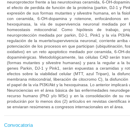
neuroprotector frente a las neurotoxinas ceramida, 6-OH-dopamin
el efecto de perdida de función de la proteína (parkin, DJ-1 y Pink
expresión de sus formas mutantes y silvestre humana, en la fisio
con ceramida, 6-OH-dopamina y rotenone, enfocándonos en 
hexoquinasa, la vía de supervivencia neuronal mediada por 
homeostasis mitocondrial. Como hipótesis de trabajo, p
neuroprotección mediada por parkin, DJ-1, Pink1 y la vía PI3/A
regulación de la muerte/supervivencia neuronal, corriente arriba
potenciación de los procesos en que participan (ubiquitinación, fos
oxidativo) en un reto apoptotico mediado por ceramida, 6-OH-d
dopaminérgicas. Metodológicamente, las células CAD serán tran
(formas mutantes y silvestre humanas) y para la regular a la 
genes Parkin, DJ-1 y Pink1, serán expuestas a ceramidas y rot
efectos sobre la viabilidad celular (MTT, azul Tripan), la disfun
membrana mitocondrial, liberación de citocromo C), la disfunción 
el papel de la vía PI3K/Akt y la hexoquinasa. Lo anterior implicará
Neurociencias en el área básica de las enfermedades neurodegen
recurso humano (PhD y/o MSc) y en la consolidación de su rec
producirán por lo menos dos (2) artículos en revistas científicas
se enviaran resúmenes a congresos internacionales en el área.
Convocatoria