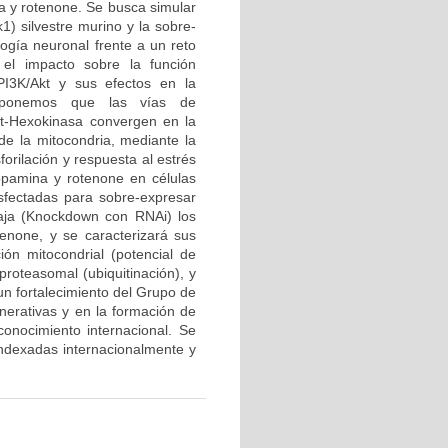
a y rotenone. Se busca simular
1) silvestre murino y la sobre-
logía neuronal frente a un reto
el impacto sobre la función
PI3K/Akt y sus efectos en la
roponemos que las vías de
kt-Hexokinasa convergen en la
 de la mitocondria, mediante la
forilación y respuesta al estrés
opamina y rotenone en células
sfectadas para sobre-expresar
baja (Knockdown con RNAi) los
enone, y se caracterizará sus
ción mitocondrial (potencial de
proteasomal (ubiquitinación), y
 un fortalecimiento del Grupo de
erativas y en la formación de
onocimiento internacional. Se
 indexadas internacionalmente y