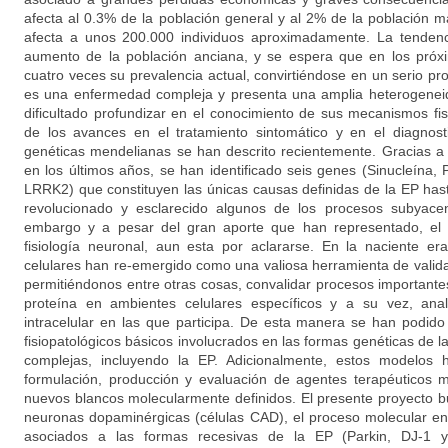
afecta al 0.3% de la población general y al 2% de la población
afecta a unos 200.000 individuos aproximadamente. La tendenc
aumento de la población anciana, y se espera que en los próx
cuatro veces su prevalencia actual, convirtiéndose en un serio p
es una enfermedad compleja y presenta una amplia heterogeneida
dificultado profundizar en el conocimiento de sus mecanismos fis
de los avances en el tratamiento sintomático y en el diagnos
genéticas mendelianas se han descrito recientemente. Gracias a
en los últimos años, se han identificado seis genes (Sinucleína,
LRRK2) que constituyen las únicas causas definidas de la EP has
revolucionado y esclarecido algunos de los procesos subyacen
embargo y a pesar del gran aporte que han representado, el 
fisiología neuronal, aun esta por aclararse. En la naciente e
celulares han re-emergido como una valiosa herramienta de valida
permitiéndonos entre otras cosas, convalidar procesos importante
proteína en ambientes celulares específicos y a su vez, anal
intracelular en las que participa. De esta manera se han podi
fisiopatológicos básicos involucrados en las formas genéticas de
complejas, incluyendo la EP. Adicionalmente, estos modelos
formulación, producción y evaluación de agentes terapéuticos m
nuevos blancos molecularmente definidos. El presente proyecto 
neuronas dopaminérgicas (células CAD), el proceso molecular en
asociados a las formas recesivas de la EP (Parkin, DJ-1 y