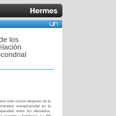
de los
elación
condrial
ativo más común después de la
erativo extrapiramidal en la
apacidad entre los afectados,
 sociales y familiares. La EP