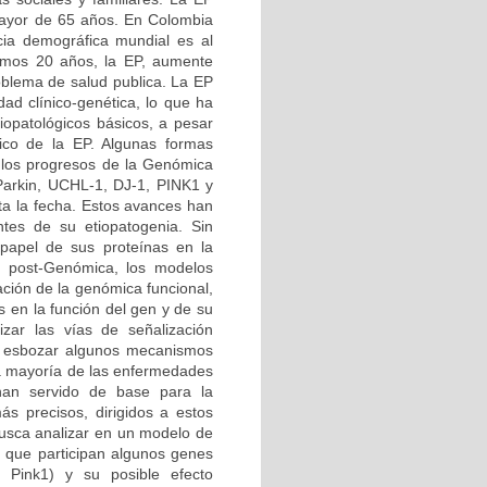
 mayor de 65 años. En Colombia
ia demográfica mundial es al
imos 20 años, la EP, aumente
roblema de salud publica. La EP
d clínico-genética, lo que ha
iopatológicos básicos, a pesar
tico de la EP. Algunas formas
 los progresos de la Genómica
 Parkin, UCHL-1, DJ-1, PINK1 y
ta la fecha. Estos avances han
tes de su etiopatogenia. Sin
papel de sus proteínas en la
ra post-Genómica, los modelos
ción de la genómica funcional,
s en la función del gen y de su
izar las vías de señalización
do esbozar algunos mecanismos
 la mayoría de las enfermedades
 han servido de base para la
ás precisos, dirigidos a estos
busca analizar en un modelo de
 que participan algunos genes
 Pink1) y su posible efecto