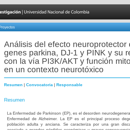
Proyectos
Análisis del efecto neuroprotector 
genes parkina, DJ-1 y PINK y su r
con la vía PI3K/AKT y función mito
en un contexto neurotóxico
Resumen
|
Convocatoria
|
Responsable
Resumen
La Enfermedad de Parkinson (EP), es el desorden neurodegener
Enfermedad de Alzheimer. La EP es el principal proceso degen
población adulta y anciana. Se caracteriza por una gran disc
asociado a grandes pérdidas económicas y graves consecuencias