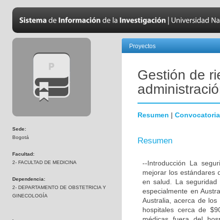
Proyectos
Gestión de ri
administraci
Resumen
|
Convocatoria
Sede:
Bogotá
Resumen
Facultad:
--Introducción La segu
2- FACULTAD DE MEDICINA
mejorar los estándares 
Dependencia:
en salud. La seguridad 
2- DEPARTAMENTO DE OBSTETRICIA Y
especialmente en Austra
GINECOLOGÍA
Australia, acerca de lo
hospitales cerca de $90
médicas fuera del hosp