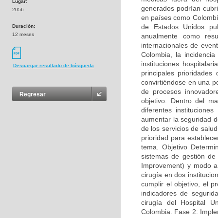
Lugar:
generados podrían cubrir
2056
en países como Colombia 
de Estados Unidos pu
Duración:
12 meses
anualmente como resul
internacionales de even
Colombia, la incidenci
instituciones hospitala
Descargar resultado de búsqueda
principales prioridades
convirtiéndose en una po
de procesos innovadore
Regresar
objetivo. Dentro del m
diferentes institucion
aumentar la seguridad de
de los servicios de salu
prioridad para establece
tema. Objetivo Determin
sistemas de gestión de 
Improvement) y modo a p
cirugía en dos instituc
cumplir el objetivo, el 
indicadores de segurid
cirugía del Hospital Un
Colombia. Fase 2: Imple