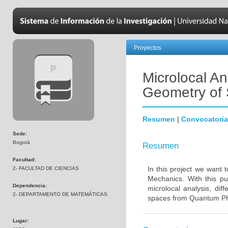
Proyectos
Microlocal A
Geometry of
Resumen
|
Convocatoria
Sede:
Bogotá
Resumen
Facultad:
In this project we want
2- FACULTAD DE CIENCIAS
Mechanics. With this p
Dependencia:
microlocal analysis, dif
2- DEPARTAMENTO DE MATEMÁTICAS
spaces from Quantum Ph
Lugar: