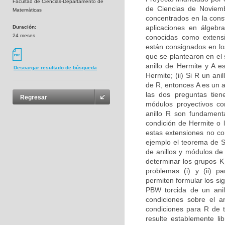
Facultad de Ciencias-Departamento de
de Ciencias de Noviem
Matemáticas
concentrados en la cons
aplicaciones en álgebr
Duración:
24 meses
conocidas como extensi
están consignados en los
que se plantearon en el 
anillo de Hermite y A 
Descargar resultado de búsqueda
Hermite; (ii) Si R un an
de R, entonces A es un a
las dos preguntas tie
Regresar
módulos proyectivos co
anillo R son fundament
condición de Hermite o l
estas extensiones no co
ejemplo el teorema de S
de anillos y módulos de
determinar los grupos K
problemas (i) y (ii) p
permiten formular los s
PBW torcida de un anill
condiciones sobre el an
condiciones para R de t
resulte establemente li