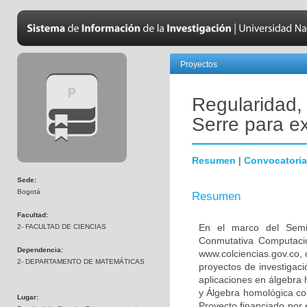
Proyectos
Regularidad,
Serre para e
Resumen
|
Convocatoria
Sede:
Bogotá
Resumen
Facultad:
En el marco del Semi
2- FACULTAD DE CIENCIAS
Conmutativa Computacio
Dependencia:
www.colciencias.gov.co,
2- DEPARTAMENTO DE MATEMÁTICAS
proyectos de investigac
aplicaciones en álgebra
y Álgebra homológica co
Lugar:
Proyecto financiado por