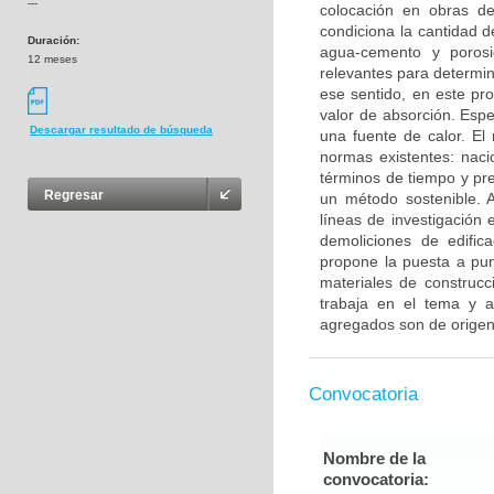
---
colocación en obras de
condiciona la cantidad d
Duración:
agua-cemento y porosid
12 meses
relevantes para determin
ese sentido, en este pr
valor de absorción. Esp
Descargar resultado de búsqueda
una fuente de calor. El
normas existentes: nac
términos de tiempo y pre
Regresar
un método sostenible. 
líneas de investigación
demoliciones de edifica
propone la puesta a pun
materiales de construcc
trabaja en el tema y ad
agregados son de origen
Convocatoria
Nombre de la
convocatoria: