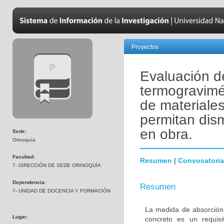
Proyectos
Evaluación d
termogravimét
de materiale
permitan dis
en obra.
Sede:
Orinoquía
Facultad:
Resumen
|
Convocatoria
7- DIRECCIÓN DE SEDE ORINOQUÍA
Dependencia:
Resumen
7- UNIDAD DE DOCENCIA Y FORMACIÓN
La medida de absorción 
Lugar:
concreto es un requis