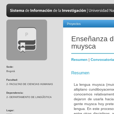
Proyectos
Enseñanza de
muysca
Resumen
|
Convocatoria
Sede:
Bogotá
Resumen
Facultad:
La lengua muysca (muis
2- FACULTAD DE CIENCIAS HUMANAS
altiplano cundiboyacens
Dependencia:
conocemos relativament
2- DEPARTAMENTO DE LINGÜÍSTICA
dejaron de usarla hacia
gente muysca hoy preten
lengua. En este proceso 
Lugar:
entre otras disciplinas,