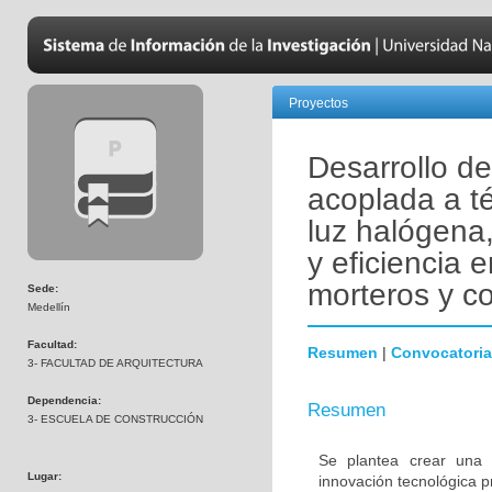
Proyectos
Desarrollo d
acoplada a t
luz halógena,
y eficiencia 
morteros y c
Sede:
Medellín
Facultad:
Resumen
|
Convocatoria
3- FACULTAD DE ARQUITECTURA
Dependencia:
Resumen
3- ESCUELA DE CONSTRUCCIÓN
Se plantea crear una 
Lugar:
innovación tecnológica 