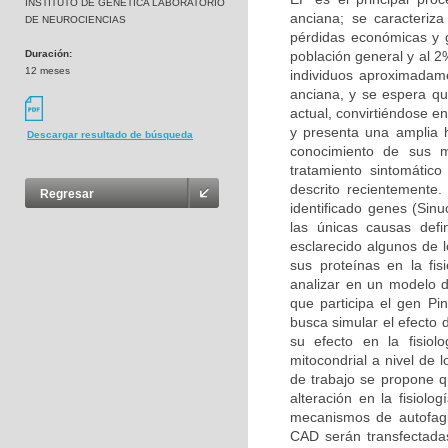
INSTITUTO DE GENETICA LABORATORIO
anciana; se caracteriz
DE NEUROCIENCIAS
pérdidas económicas y g
Duración:
población general y al 
12 meses
individuos aproximadam
anciana, y se espera q
actual, convirtiéndose 
y presenta una amplia h
Descargar resultado de búsqueda
conocimiento de sus m
tratamiento sintomátic
descrito recientemente
Regresar
identificado genes (Sin
las únicas causas def
esclarecido algunos de 
sus proteínas en la fis
analizar en un modelo d
que participa el gen Pin
busca simular el efecto 
su efecto en la fisio
mitocondrial a nivel de 
de trabajo se propone q
alteración en la fisiolo
mecanismos de autofagi
CAD serán transfectadas