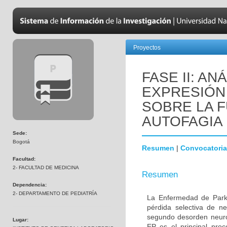
Proyectos
FASE II: AN
EXPRESIÓN 
SOBRE LA F
AUTOFAGIA
Sede:
Bogotá
Resumen
|
Convocatoria
Facultad:
2- FACULTAD DE MEDICINA
Resumen
Dependencia:
2- DEPARTAMENTO DE PEDIATRÍA
La Enfermedad de Parki
pérdida selectiva de n
segundo desorden neur
Lugar:
EP es el principal proc