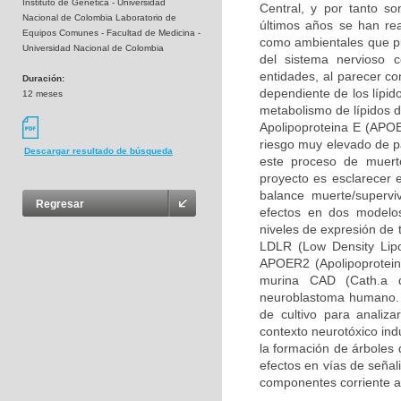
Instituto de Genética - Universidad
Central, y por tanto so
Nacional de Colombia Laboratorio de
últimos años se han rea
Equipos Comunes - Facultad de Medicina -
como ambientales que pue
Universidad Nacional de Colombia
del sistema nervioso 
entidades, al parecer c
Duración:
dependiente de los lípid
12 meses
metabolismo de lípidos d
Apolipoproteina E (APOE
riesgo muy elevado de pa
Descargar resultado de búsqueda
este proceso de muerte
proyecto es esclarecer 
balance muerte/supervi
Regresar
efectos en dos modelos
niveles de expresión de 
LDLR (Low Density Lipo
APOER2 (Apolipoprotein 
murina CAD (Cath.a d
neuroblastoma humano. 
de cultivo para analiz
contexto neurotóxico ind
la formación de árboles 
efectos en vías de señal
componentes corriente a