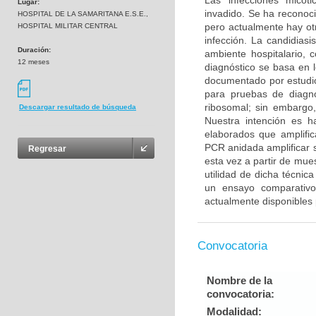
Las infecciones micót
Lugar:
invadido. Se ha reconoc
HOSPITAL DE LA SAMARITANA E.S.E.,
pero actualmente hay otr
HOSPITAL MILITAR CENTRAL
infección. La candidiasi
Duración:
ambiente hospitalario, 
12 meses
diagnóstico se basa en 
documentado por estudio
para pruebas de diagnó
ribosomal; sin embargo,
Descargar resultado de búsqueda
Nuestra intención es h
elaborados que amplifi
PCR anidada amplificar 
Regresar
esta vez a partir de mue
utilidad de dicha técni
un ensayo comparativo 
actualmente disponibles 
Convocatoria
Nombre de la
convocatoria:
Modalidad: