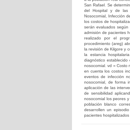
San Rafael. Se determin
del Hospital y de las
Nosocomial, Infección de
los costos de hospitaliz
serán evaluados según r
admisión de pacientes hos
realizado por el prog
procedimiento (areg) abs
la revisión de Kilgore y
la estancia hospitala
diagnóstico establecido
nosocomial. vd = Costo 
en cuenta los costos in
eventos de infección no
nosocomial, de forma i
aplicación de las interv
de sensibilidad aplica
nosocomial los peores y
población blanco corre
desarrollen un episodi
pacientes hospitalizados 