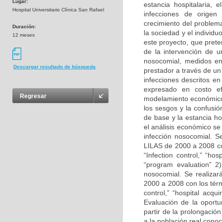
Lugar:
estancia hospitalaria, 
Hospital Universitario Clínica San Rafael
infecciones de origen 
crecimiento del problem
Duración:
la sociedad y el individu
12 meses
este proyecto, que prete
de la intervención de u
nosocomial, medidos en 
Descargar resultado de búsqueda
prestador a través de u
infecciones descritos en
expresado en costo efe
Regresar
modelamiento económico 
los sesgos y la confusi
de base y la estancia ho
el análisis económico se
infección nosocomial. S
LILAS de 2000 a 2008 co
“Infection control,” “hos
“program evaluation” 2)
nosocomial. Se realiza
2000 a 2008 con los tér
control,” “hospital acqui
Evaluación de la oport
partir de la prolongació
a la población real conoc