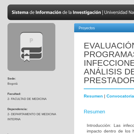
Proyectos
EVALUACIÓ
PROGRAMAS
INFECCION
ANÁLISIS D
PRESTADO
Sede:
Bogotá
Facultad:
Resumen
|
Convocatoria
2- FACULTAD DE MEDICINA
Dependencia:
Resumen
2- DEPARTAMENTO DE MEDICINA
INTERNA
Introducción: Las infe
impacto dentro de los h