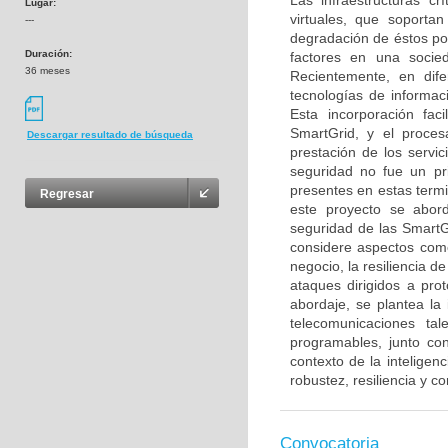
Las infraestructuras cr
Lugar:
virtuales, que soportan
---
degradación de éstos po
Duración:
factores en una socie
36 meses
Recientemente, en dif
tecnologías de informac
Esta incorporación fac
SmartGrid, y el proce
Descargar resultado de búsqueda
prestación de los servi
seguridad no fue un pri
presentes en estas term
Regresar
este proyecto se abord
seguridad de las SmartG
considere aspectos como
negocio, la resiliencia 
ataques dirigidos a pro
abordaje, se plantea la
telecomunicaciones ta
programables, junto co
contexto de la inteligenc
robustez, resiliencia y c
Convocatoria