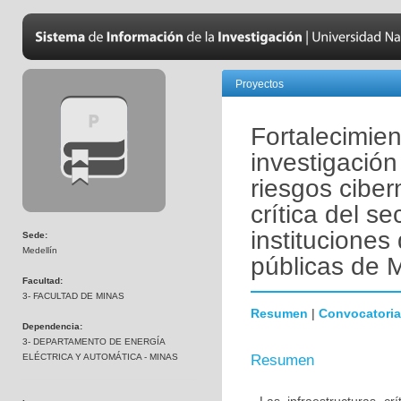
Proyectos
Fortalecimie
investigación
riesgos ciber
crítica del se
instituciones
Sede:
Medellín
públicas de 
Facultad:
3- FACULTAD DE MINAS
Resumen
|
Convocatoria
Dependencia:
3- DEPARTAMENTO DE ENERGÍA
ELÉCTRICA Y AUTOMÁTICA - MINAS
Resumen