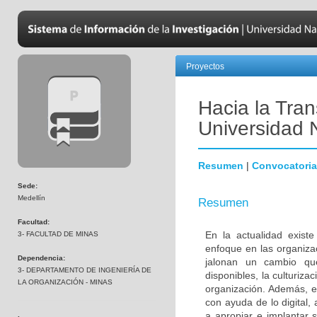
Proyectos
Hacia la Tran
Universidad 
Resumen
|
Convocatoria
Sede:
Medellín
Resumen
Facultad:
En la actualidad exist
3- FACULTAD DE MINAS
enfoque en las organizac
Dependencia:
jalonan un cambio que
3- DEPARTAMENTO DE INGENIERÍA DE
disponibles, la culturiza
LA ORGANIZACIÓN - MINAS
organización. Además, e
con ayuda de lo digital,
a apropiar e implantar 