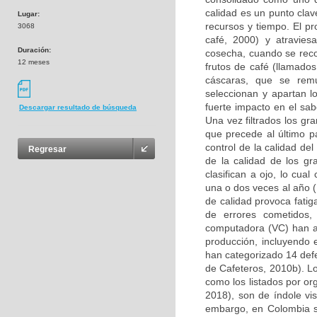
calidad es un punto clav
Lugar:
recursos y tiempo. El pr
3068
café, 2000) y atravies
Duración:
cosecha, cuando se reco
12 meses
frutos de café (llamado
cáscaras, que se remu
seleccionan y apartan l
fuerte impacto en el sab
Descargar resultado de búsqueda
Una vez filtrados los gra
que precede al último p
control de la calidad de
Regresar
de la calidad de los g
clasifican a ojo, lo cua
una o dos veces al año (
de calidad provoca fatig
de errores cometidos,
computadora (VC) han au
producción, incluyendo 
han categorizado 14 def
de Cafeteros, 2010b). Lo
como los listados por or
2018), son de índole vi
embargo, en Colombia s