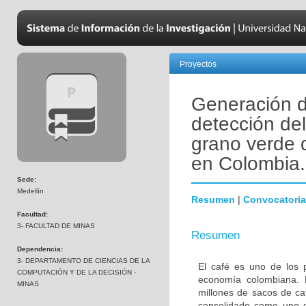
Proyectos
Generación d
detección del
grano verde d
en Colombia.
Sede:
Medellín
Resumen
|
Convocatoria
Facultad:
3- FACULTAD DE MINAS
Resumen
Dependencia:
3- DEPARTAMENTO DE CIENCIAS DE LA
El café es uno de los 
COMPUTACIÓN Y DE LA DECISIÓN -
economía colombiana. 
MINAS
millones de sacos de ca
consolidado como uno d