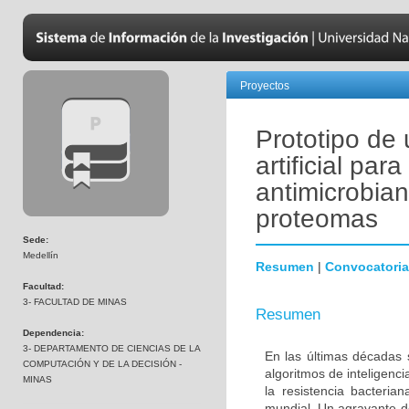
Proyectos
Prototipo de
artificial par
antimicrobiana
proteomas
Sede:
Medellín
Resumen
|
Convocatoria
Facultad:
3- FACULTAD DE MINAS
Resumen
Dependencia:
3- DEPARTAMENTO DE CIENCIAS DE LA
En las últimas décadas 
COMPUTACIÓN Y DE LA DECISIÓN -
algoritmos de inteligenci
MINAS
la resistencia bacteri
mundial. Un agravante de