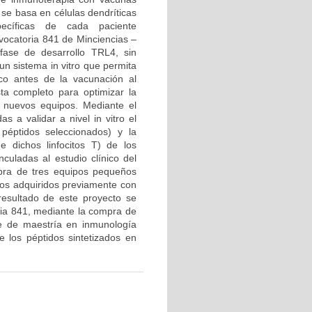
se basa en células dendríticas
ecíficas de cada paciente
vocatoria 841 de Minciencias –
ase de desarrollo TRL4, sin
n sistema in vitro que permita
ico antes de la vacunación al
sta completo para optimizar la
e nuevos equipos. Mediante el
 a validar a nivel in vitro el
péptidos seleccionados) y la
de dichos linfocitos T) de los
culadas al estudio clínico del
pra de tres equipos pequeños
stos adquiridos previamente con
resultado de este proyecto se
oria 841, mediante la compra de
te de maestría en inmunología
 los péptidos sintetizados en