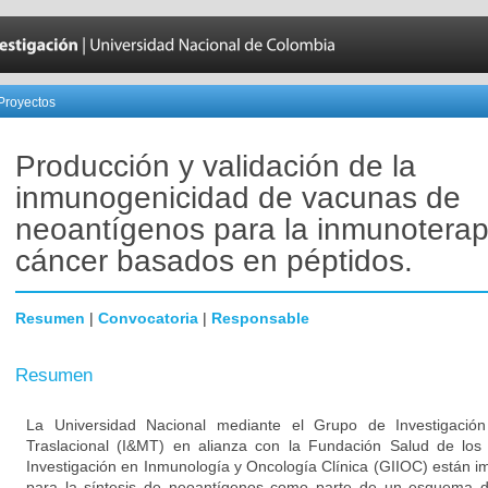
Proyectos
Producción y validación de la
inmunogenicidad de vacunas de
neoantígenos para la inmunoterap
cáncer basados en péptidos.
Resumen
|
Convocatoria
|
Responsable
Resumen
La Universidad Nacional mediante el Grupo de Investigació
Traslacional (I&MT) en alianza con la Fundación Salud de lo
Investigación en Inmunología y Oncología Clínica (GIIOC) están i
para la síntesis de neoantígenos como parte de un esquema 