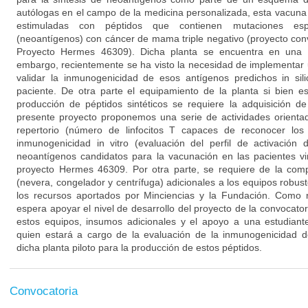
autólogas en el campo de la medicina personalizada, esta vacuna 
estimuladas con péptidos que contienen mutaciones esp
(neoantígenos) con cáncer de mama triple negativo (proyecto con
Proyecto Hermes 46309). Dicha planta se encuentra en una f
embargo, recientemente se ha visto la necesidad de implementar u
validar la inmunogenicidad de esos antígenos predichos in sil
paciente. De otra parte el equipamiento de la planta si bien e
producción de péptidos sintéticos se requiere la adquisición d
presente proyecto proponemos una serie de actividades orientadas
repertorio (número de linfocitos T capaces de reconocer los 
inmunogenicidad in vitro (evaluación del perfil de activación 
neoantígenos candidatos para la vacunación en las pacientes vin
proyecto Hermes 46309. Por otra parte, se requiere de la com
(nevera, congelador y centrífuga) adicionales a los equipos robu
los recursos aportados por Minciencias y la Fundación. Como 
espera apoyar el nivel de desarrollo del proyecto de la convocat
estos equipos, insumos adicionales y el apoyo a una estudian
quien estará a cargo de la evaluación de la inmunogenicidad de
dicha planta piloto para la producción de estos péptidos.
Convocatoria