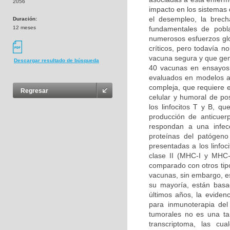
2056
impacto en los sistemas 
el desempleo, la brech
Duración:
12 meses
fundamentales de pobl
numerosos esfuerzos glo
críticos, pero todavía n
vacuna segura y que gen
Descargar resultado de búsqueda
40 vacunas en ensayos 
evaluados en modelos a
compleja, que requiere e
Regresar
celular y humoral de pos
los linfocitos T y B, 
producción de anticuer
respondan a una infec
proteínas del patógeno
presentadas a los linfoc
clase II (MHC-I y MHC-I
comparado con otros tipo
vacunas, sin embargo, e
su mayoría, están basad
últimos años, la eviden
para inmunoterapia del
tumorales no es una ta
transcriptoma, las cua