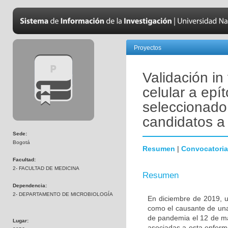
Proyectos
Validación in
celular a ep
seleccionado 
candidatos a 
Sede:
Bogotá
Resumen
|
Convocatoria
Facultad:
2- FACULTAD DE MEDICINA
Resumen
Dependencia:
2- DEPARTAMENTO DE MICROBIOLOGÍA
En diciembre de 2019, u
como el causante de una
de pandemia el 12 de ma
Lugar:
asociadas a esta enferm