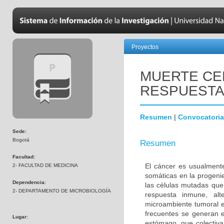
Proyectos
MUERTE CE
RESPUESTA
Resumen
|
Convocatoria
Sede:
Bogotá
Resumen
Facultad:
El cáncer es usualment
2- FACULTAD DE MEDICINA
somáticas en la progenie
Dependencia:
las células mutadas que
2- DEPARTAMENTO DE MICROBIOLOGÍA
respuesta inmune, alte
microambiente tumoral e
frecuentes se generan en
Lugar:
estómago, que colectiv