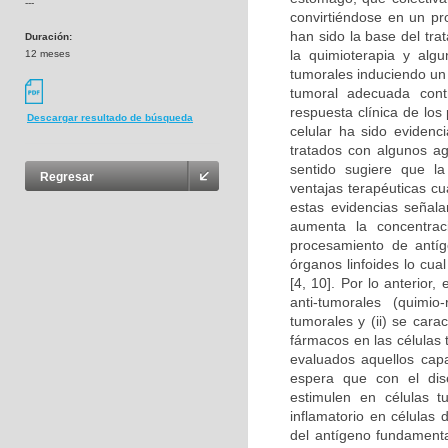
---
convirtiéndose en un pro
han sido la base del tr
Duración:
la quimioterapia y alg
12 meses
tumorales induciendo un 
tumoral adecuada cont
respuesta clínica de lo
Descargar resultado de búsqueda
celular ha sido eviden
tratados con algunos ag
sentido sugiere que la
Regresar
ventajas terapéuticas c
estas evidencias señala
aumenta la concentraci
procesamiento de antíge
órganos linfoides lo cua
[4, 10]. Por lo anterior
anti-tumorales (quimio
tumorales y (ii) se cara
fármacos en las células 
evaluados aquellos cap
espera que con el dise
estimulen en células 
inflamatorio en células
del antígeno fundamenta