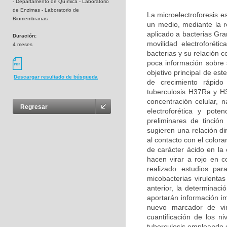
- Departamento de Química - Laboratorio
de Enzimas - Laboratorio de
La microelectroforesis e
Biomembranas
un medio, mediante la r
aplicado a bacterias Gr
Duración:
movilidad electroforéti
4 meses
bacterias y su relación 
poca información sobre s
objetivo principal de est
Descargar resultado de búsqueda
de crecimiento rápid
tuberculosis H37Ra y H3
concentración celular, n
Regresar
electroforética y pote
preliminares de tinción
sugieren una relación di
al contacto con el color
de carácter ácido en la 
hacen virar a rojo en c
realizado estudios par
micobacterias virulenta
anterior, la determinaci
aportarán información im
nuevo marcador de viru
cuantificación de los n
tuberculosis empleando 