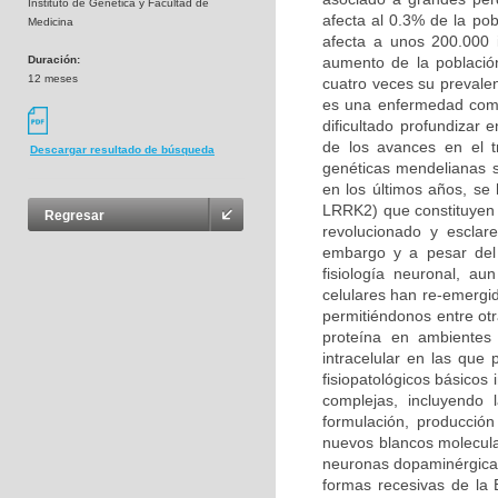
Instituto de Genética y Facultad de
afecta al 0.3% de la po
Medicina
afecta a unos 200.000 
Duración:
aumento de la població
12 meses
cuatro veces su prevalen
es una enfermedad compl
dificultado profundizar
de los avances en el t
Descargar resultado de búsqueda
genéticas mendelianas s
en los últimos años, se
LRRK2) que constituyen 
Regresar
revolucionado y esclar
embargo y a pesar del 
fisiología neuronal, a
celulares han re-emergi
permitiéndonos entre otr
proteína en ambientes 
intracelular en las qu
fisiopatológicos básicos
complejas, incluyendo
formulación, producción
nuevos blancos molecula
neuronas dopaminérgicas
formas recesivas de la 