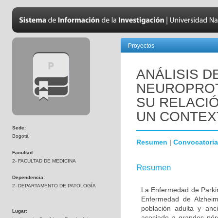
Proyectos
ANÁLISIS D
NEUROPROT
SU RELACIÓ
UN CONTEX
Sede:
Bogotá
Resumen
|
Convocatoria
Facultad:
2- FACULTAD DE MEDICINA
Resumen
Dependencia:
2- DEPARTAMENTO DE PATOLOGÍA
La Enfermedad de Parki
Enfermedad de Alzheime
población adulta y anc
Lugar:
asociado a grandes pér