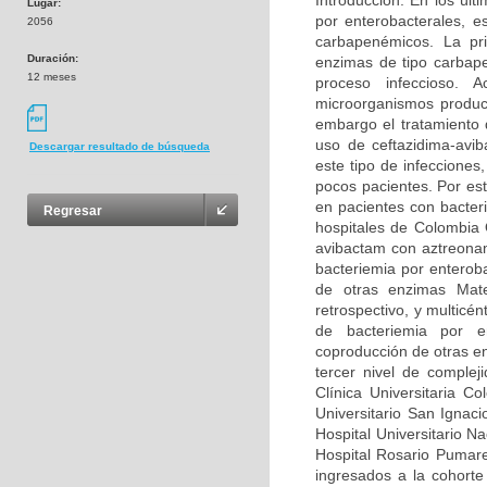
Introducción: En los úl
Lugar:
por enterobacterales, e
2056
carbapenémicos. La pr
Duración:
enzimas de tipo carbap
12 meses
proceso infeccioso. 
microorganismos produc
embargo el tratamiento 
uso de ceftazidima-avi
Descargar resultado de búsqueda
este tipo de infecciones
pocos pacientes. Por est
en pacientes con bacter
Regresar
hospitales de Colombia 
avibactam con aztreonam
bacteriemia por enterob
de otras enzimas Mater
retrospectivo, y multicé
de bacteriemia por e
coproducción de otras en
tercer nivel de complej
Clínica Universitaria Co
Universitario San Ignaci
Hospital Universitario N
Hospital Rosario Pumare
ingresados a la cohorte