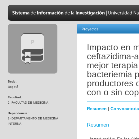
Proyectos
Impacto en mo
ceftazidima-
mejor terapia
bacteriemia 
productores 
Sede:
Bogotá
con o sin co
Facultad:
2- FACULTAD DE MEDICINA
Resumen
|
Convocatoria
Dependencia:
2- DEPARTAMENTO DE MEDICINA
INTERNA
Resumen