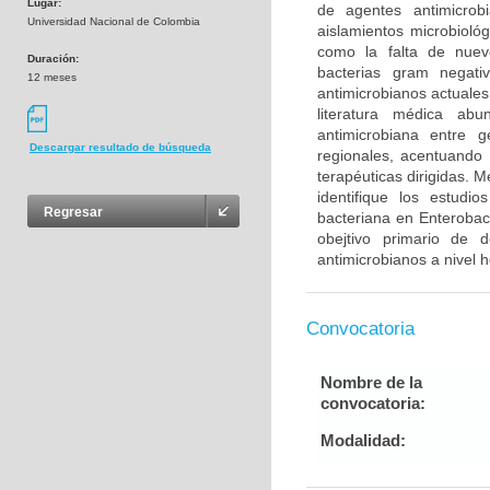
Lugar:
de agentes antimicro
Universidad Nacional de Colombia
aislamientos microbioló
como la falta de nuev
Duración:
bacterias gram negati
12 meses
antimicrobianos actuales 
literatura médica abu
antimicrobiana entre 
Descargar resultado de búsqueda
regionales, acentuando 
terapéuticas dirigidas. M
identifique los estudi
Regresar
bacteriana en Enterobac
obejtivo primario de d
antimicrobianos a nivel h
Convocatoria
Nombre de la
convocatoria:
Modalidad: