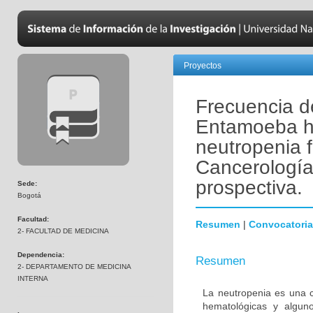
Proyectos
Frecuencia de
Entamoeba hi
neutropenia f
Cancerología
prospectiva.
Sede:
Bogotá
Facultad:
Resumen
|
Convocatoria
2- FACULTAD DE MEDICINA
Dependencia:
Resumen
2- DEPARTAMENTO DE MEDICINA
INTERNA
La neutropenia es una c
hematológicas y algun