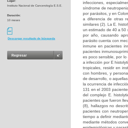
Lugar:
infecciones, especialme
Instituto Nacional de Cancerología E.S.E.
síndrome de neutropenia f
por parásitos, y en Colo
Duración:
a diferencia de otras r
10 meses
similares (2). La E. hist
un estimado de 40 a 50 
por año, causando apr
Descargar resultado de búsqueda
parásito cuenta con mec
inmune en pacientes in
pacientes inmunosuprimid
Regresar
es poco sensible, por lo
a infección por E histoly
tropicales, residir en i
con hombres, y personas
de desarrollo, o aquell
la ocurrencia de infecci
131 en el 2003 pacientes
del complejo E. histoly
pacientes que fueron ll
(8), hallazgos no descri
pacientes con neutropen
tiempo a definir mediante
mediante métodos conven
epidemiológicas y parasi