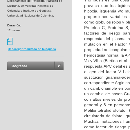
Trombosis es una obstru
Departamento de Patología, Facultad de
provoca que los tejidos
Medicina, Universidad Nacional de
hipoxia, isquemia y/o m
Colombia e Instituto de Genética,
Universidad Nacional de Colombia.
proporciones variables
como glóbulos rojos y bl
Duración:
Proteína C, Proteína S
12 meses
factores de riesgo par
respuesta del plasma a
mutación en el Factor 
propiedad anticoagulante
Descargar resultado de búsqueda
hemostasia normal la APC
Va y VIIIa (Bertina et al
respuesta APC débil es 
Regresar
el gen del factor V Le
sustitución guanina-ad
correspondiente Arginina
un cambio simple en pos
un cambio de bases Guan
con altos niveles de pr
general y 8 en persona
Metilentetrahidrofolat
circulatoria de folato,
Muchas mutaciones han 
como factor de riesgo p