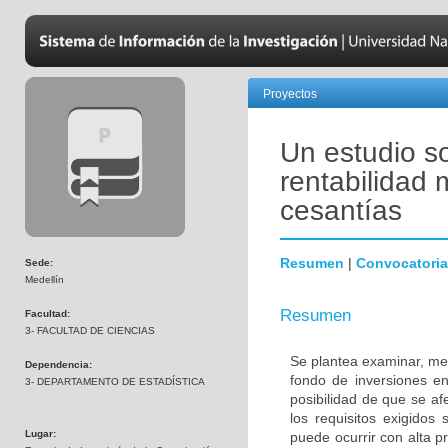
Proyectos
Un estudio so
rentabilidad 
cesantías
Resumen
|
Convocatoria
Sede:
Medellín
Resumen
Facultad:
3- FACULTAD DE CIENCIAS
Se plantea examinar, med
Dependencia:
fondo de inversiones en
3- DEPARTAMENTO DE ESTADÍSTICA
posibilidad de que se af
los requisitos exigidos
Lugar:
puede ocurrir con alta p