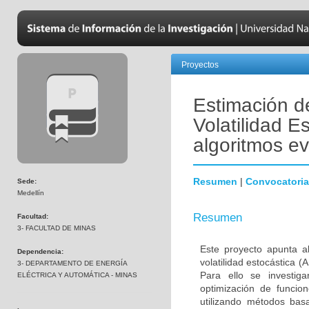
Proyectos
Estimación d
Volatilidad E
algoritmos ev
Resumen
|
Convocatoria
Sede:
Medellín
Resumen
Facultad:
3- FACULTAD DE MINAS
Este proyecto apunta a
Dependencia:
volatilidad estocástica 
3- DEPARTAMENTO DE ENERGÍA
Para ello se investiga
ELÉCTRICA Y AUTOMÁTICA - MINAS
optimización de funcio
utilizando métodos bas