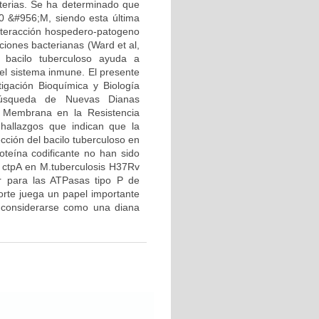
terias. Se ha determinado que
00 &#956;M, siendo esta última
 interacción hospedero-patogeno
ciones bacterianas (Ward et al,
 bacilo tuberculoso ayuda a
el sistema inmune. El presente
igación Bioquímica y Biología
Búsqueda de Nuevas Dianas
e Membrana en la Resistencia
 hallazgos que indican que la
cción del bacilo tuberculoso en
oteína codificante no han sido
en ctpA en M.tuberculosis H37Rv
car para las ATPasas tipo P de
orte juega un papel importante
e considerarse como una diana