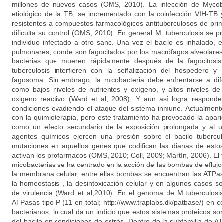
millones de nuevos casos (OMS, 2010). La infección de Mycoba
etiológico de la TB, se incrementado con la coinfección VIH-TB
resistentes a compuestos farmacológicos antituberculosos de prim
dificulta su control (OMS, 2010). En general M. tuberculosis se 
individuo infectado a otro sano. Una vez el bacilo es inhalado, e
pulmonares, donde son fagocitados por los macrófagos alveolares.
bacterias que mueren rápidamente después de la fagocitosis
tuberculosis interfieren con la señalización del hospedero y
fagosoma. Sin embrago, la micobacteria debe enfrentarse a dif
como bajos niveles de nutrientes y oxígeno, y altos niveles de
oxigeno reactivo (Ward et al, 2008); Y aun así logra respond
condiciones evadiendo el ataque del sistema inmune. Actualmente 
con la quimioterapia, pero este tratamiento ha provocado la apari
como un efecto secundario de la exposición prolongada y al u
agentes químicos ejercen una presión sobre el bacilo tubercu
mutaciones en aquellos genes que codifican las dianas de est
activan los profarmacos (OMS, 2010; Coll, 2009; Martín, 2006). El
micobacterias se ha centrado en la acción de las bombas de efluj
la membrana celular, entre ellas bombas se encuentran las ATPa
la homeostasis , la desintoxicación celular y en algunos casos 
de virulencia (Ward et al,2010). En el genoma de M.tuberculos
ATPasas tipo P (11 en total; http://www.traplabs.dk/patbase/) en
bacterianos, lo cual da un indicio que estos sistemas proteicos son
del bacilo en condiciones de estrés. Dentro de la subfamilia de