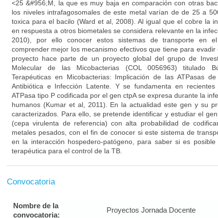
<25 &#956;M, la que es muy baja en comparación con otras bac
los niveles intrafagosomales de este metal varían de de 25 a 5
toxica para el bacilo (Ward et al, 2008). Al igual que el cobre la
en respuesta a otros biometales se considera relevante en la infec
2010), por ello conocer estos sistemas de transporte en el
comprender mejor los mecanismo efectivos que tiene para evadir 
proyecto hace parte de un proyecto global del grupo de Invest
Molecular de las Micobacterias (COL 0056963) titulado 
Terapéuticas en Micobacterias: Implicación de las ATPasas d
Antibiótica e Infección Latente. Y se fundamenta en recientes
ATPasa tipo P codificada por el gen ctpA se expresa durante la infe
humanos (Kumar et al, 2011). En la actualidad este gen y su pr
caracterizados. Para ello, se pretende identificar y estudiar el g
(cepa virulenta de referencia) con alta probabilidad de codifi
metales pesados, con el fin de conocer si este sistema de transp
en la interacción hospedero-patógeno, para saber si es posibl
terapéutica para el control de la TB.
Convocatoria
Nombre de la
Proyectos Jornada Docente
convocatoria: