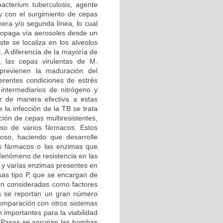
cterium tuberculosis, agente
 y con el surgimiento de cepas
era y/o segunda línea, lo cual
propaga vía aerosoles desde un
ste se localiza en los alveolos
 A diferencia de la mayoría de
, las cepas virulentas de M.
 previenen la maduración del
erentes condiciones de estrés
 intermediarios de nitrógeno y
er de manera efectiva a estas
la infección de la TB se trata
ción de cepas multiresistentes,
so de varios fármacos. Estos
loso, haciendo que desarrolle
os fármacos o las enzimas que
 fenómeno de resistencia en las
o y varias enzimas presentes en
sas tipo P, que se encargan de
son consideradas como factores
is se reportan un gran número
 comparación con otros sistemas
 importantes para la viabilidad
 ATPasas se agrupan las bombas