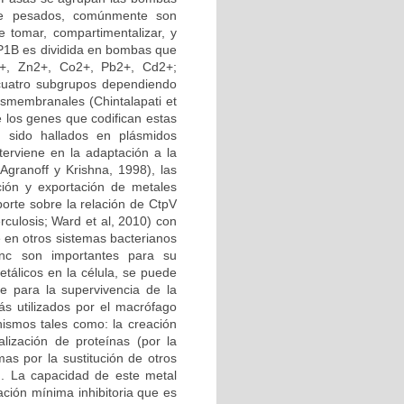
 de pesados, comúnmente son
e tomar, compartimentalizar, y
a P1B es dividida en bombas que
2+, Zn2+, Co2+, Pb2+, Cd2+;
 cuatro subgrupos dependiendo
nsmembranales (Chintalapati et
 los genes que codifican estas
 sido hallados en plásmidos
terviene en la adaptación a la
(Agranoff y Krishna, 1998), las
ión y exportación de metales
porte sobre la relación de CtpV
culosis; Ward et al, 2010) con
e en otros sistemas bacterianos
nc son importantes para su
tálicos en la célula, se puede
re para la supervivencia de la
s utilizados por el macrófago
nismos tales como: la creación
alización de proteínas (por la
mas por la sustitución de otros
). La capacidad de este metal
ación mínima inhibitoria que es