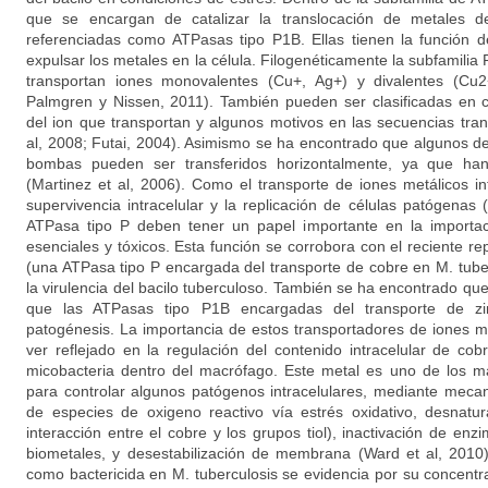
que se encargan de catalizar la translocación de metales
referenciadas como ATPasas tipo P1B. Ellas tienen la función d
expulsar los metales en la célula. Filogenéticamente la subfamili
transportan iones monovalentes (Cu+, Ag+) y divalentes (Cu
Palmgren y Nissen, 2011). También pueden ser clasificadas en
del ion que transportan y algunos motivos en las secuencias tra
al, 2008; Futai, 2004). Asimismo se ha encontrado que algunos de
bombas pueden ser transferidos horizontalmente, ya que han
(Martinez et al, 2006). Como el transporte de iones metálicos in
supervivencia intracelular y la replicación de células patógenas 
ATPasa tipo P deben tener un papel importante en la importac
esenciales y tóxicos. Esta función se corrobora con el reciente re
(una ATPasa tipo P encargada del transporte de cobre en M. tuber
la virulencia del bacilo tuberculoso. También se ha encontrado qu
que las ATPasas tipo P1B encargadas del transporte de zi
patogénesis. La importancia de estos transportadores de iones me
ver reflejado en la regulación del contenido intracelular de cob
micobacteria dentro del macrófago. Este metal es uno de los má
para controlar algunos patógenos intracelulares, mediante meca
de especies de oxigeno reactivo vía estrés oxidativo, desnatur
interacción entre el cobre y los grupos tiol), inactivación de enzi
biometales, y desestabilización de membrana (Ward et al, 2010
como bactericida en M. tuberculosis se evidencia por su concentr