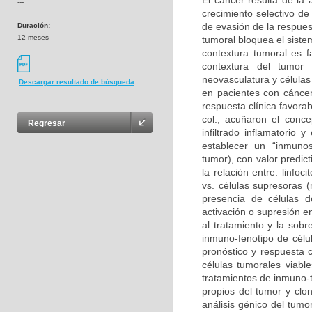
El cáncer resulta de la
---
crecimiento selectivo de
de evasión de la respues
Duración:
12 meses
tumoral bloquea el sist
contextura tumoral es f
contextura del tumor 
neovasculatura y células
Descargar resultado de búsqueda
en pacientes con cáncer
respuesta clínica favora
col., acuñaron el conce
Regresar
infiltrado inflamatorio
establecer un “inmunosc
tumor), con valor predic
la relación entre: linf
vs. células supresoras (
presencia de células 
activación o supresión e
al tratamiento y la sobre
inmuno-fenotipo de célul
pronóstico y respuesta c
células tumorales viabl
tratamientos de inmuno-t
propios del tumor y clon
análisis génico del tumo