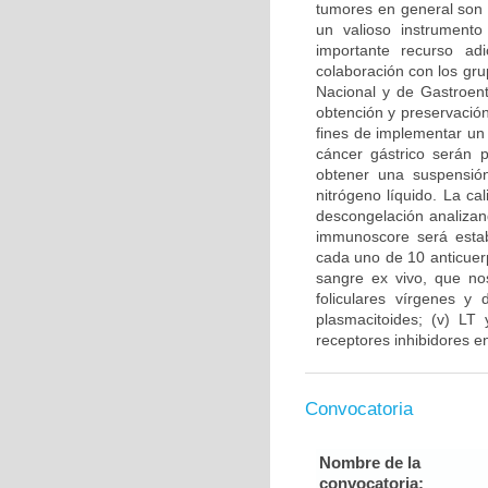
tumores en general son 
un valioso instrument
importante recurso ad
colaboración con los gru
Nacional y de Gastroent
obtención y preservación
fines de implementar un
cáncer gástrico serán 
obtener una suspensión
nitrógeno líquido. La ca
descongelación analizand
immunoscore será estab
cada uno de 10 anticuer
sangre ex vivo, que nos
foliculares vírgenes y 
plasmacitoides; (v) LT
receptores inhibidores en
Convocatoria
Nombre de la
convocatoria: