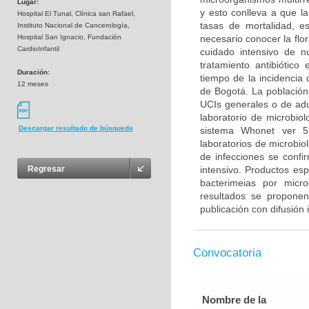
Lugar:
y esto conlleva a que la
Hospital El Tunal, Clínica san Rafael,
tasas de mortalidad, es
Instituto Nacional de Cancerología,
Hospital San Ignacio, Fundación
necesario conocer la flo
CardioInfantil
cuidado intensivo de n
tratamiento antibiótico
Duración:
tiempo de la incidencia 
12 meses
de Bogotá. La población 
UCIs generales o de adu
laboratorio de microbiol
Descargar resultado de búsqueda
sistema Whonet ver 5
laboratorios de microbiol
de infecciones se confi
intensivo. Productos esp
Regresar
bacterimeias por micr
resultados se propone
publicación con difusión 
Convocatoria
Nombre de la