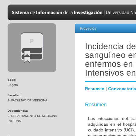
Proyectos
Incidencia de
sanguíneo en
enfermos en 
Intensivos e
Sede:
Bogotá
Resumen
|
Convocatoria
Facultad:
2- FACULTAD DE MEDICINA
Resumen
Dependencia:
2- DEPARTAMENTO DE MEDICINA
Las infecciones del tr
INTERNA
adquiridas en el hospi
cuidado intensivo (UCI)
microorganismos multirr