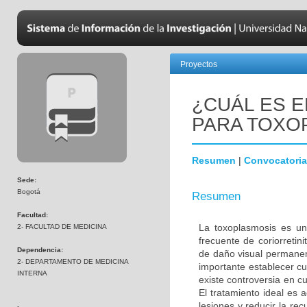
Proyectos
¿CUÁL ES 
PARA TOXO
Resumen
|
Convocatoria
Sede:
Bogotá
Resumen
Facultad:
La toxoplasmosis es un
2- FACULTAD DE MEDICINA
frecuente de coriorretin
Dependencia:
de daño visual permanen
2- DEPARTAMENTO DE MEDICINA
importante establecer cu
INTERNA
existe controversia en c
El tratamiento ideal es 
lesiones y reducir la rec