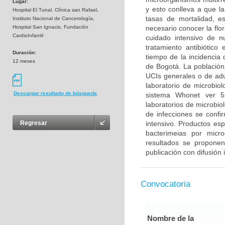
Lugar:
y esto conlleva a que la
Hospital El Tunal, Clínica san Rafael,
tasas de mortalidad, es
Instituto Nacional de Cancerología,
Hospital San Ignacio, Fundación
necesario conocer la flo
CardioInfantil
cuidado intensivo de n
tratamiento antibiótico
Duración:
tiempo de la incidencia 
12 meses
de Bogotá. La población 
UCIs generales o de adu
laboratorio de microbiol
Descargar resultado de búsqueda
sistema Whonet ver 5
laboratorios de microbiol
de infecciones se confi
intensivo. Productos esp
Regresar
bacterimeias por micr
resultados se propone
publicación con difusión 
Convocatoria
Nombre de la