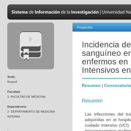
Proyectos
Incidencia de
sanguíneo en
enfermos en 
Intensivos e
Sede:
Bogotá
Resumen
|
Convocatoria
Facultad:
2- FACULTAD DE MEDICINA
Resumen
Dependencia:
2- DEPARTAMENTO DE MEDICINA
Las infecciones del tr
INTERNA
adquiridas en el hospi
cuidado intensivo (UCI)
microorganismos multirr