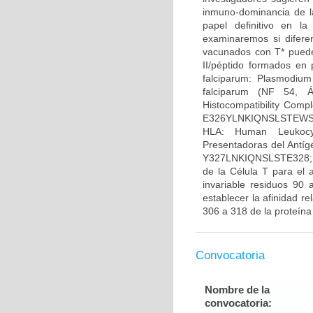
inmuno-dominancia de l
papel definitivo en l
examinaremos si difere
vacunados con T* pueden
II/péptido formados en 
falciparum: Plasmodium
falciparum (NF 54, Á
Histocompatibility Comp
E326YLNKIQNSLSTEWSPCSV
HLA: Human Leukocyt
Presentadoras del Antí
Y327LNKIQNSLSTE328; T
de la Célula T para el 
invariable residuos 90 
establecer la afinidad 
306 a 318 de la proteína
Convocatoria
Nombre de la
convocatoria: