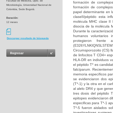
Facultad de Medicina, Dpto. de
formación de complejo
Microbiología, Universidad Nacional de
formación de complejos
Colombia, Sede Bogotá.
papel determinante en l
claseII/péptido esta i
Duración:
molécula MHC clase II 
12 meses
disocia de la molécula 
Durante la caracterizaci
humanos voluntarios i
Descargar resultado de búsqueda
protegieron frente
(E326YLNKIQNSLSTEWS
Circumsporozoito (CS) ll
Regresar
de linfocitos T CD4+ espe
HLA-DR en individuos va
el péptido T* es candida
falcíparum. Recientement
memoria específicos par
se evidenciaron dos ep
(T*-1) y la otra en el c
al alelo DR4 y que gener
tres dosis del péptido T
epitopes evidenciaron d
especificas para T*-1 ap
T*-5 fueron aislados so
investigadores sugieren