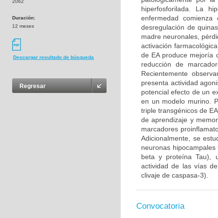
2062
hiperfosforilada. La h
enfermedad comienza c
Duración:
12 meses
desregulación de quinas
madre neuronales, pérdi
activación farmacológic
de EA produce mejoría c
Descargar resultado de búsqueda
reducción de marcadore
Recientemente observa
presenta actividad agoni
Regresar
potencial efecto de un e
en un modelo murino. Pa
triple transgénicos de E
de aprendizaje y memor
marcadores proinflamato
Adicionalmente, se estud
neuronas hipocampales f
beta y proteína Tau), 
actividad de las vías d
clivaje de caspasa-3).
Convocatoria