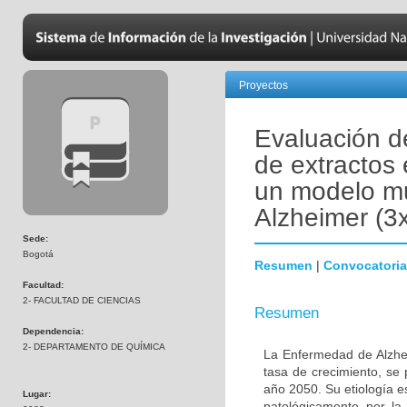
Proyectos
Evaluación de
de extractos
un modelo mu
Alzheimer (3
Sede:
Bogotá
Resumen
|
Convocatoria
Facultad:
2- FACULTAD DE CIENCIAS
Resumen
Dependencia:
2- DEPARTAMENTO DE QUÍMICA
La Enfermedad de Alzhe
tasa de crecimiento, se
año 2050. Su etiología e
Lugar:
patológicamente por la