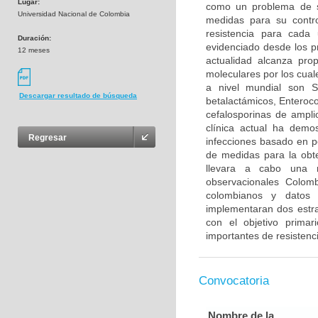
Lugar:
como un problema de s
Universidad Nacional de Colombia
medidas para su control
resistencia para cada
Duración:
evidenciado desde los p
12 meses
actualidad alcanza pr
moleculares por los cua
a nivel mundial son S
Descargar resultado de búsqueda
betalactámicos, Enteroco
cefalosporinas de ampli
clínica actual ha demo
Regresar
infecciones basado en per
de medidas para la obte
llevara a cabo una re
observacionales Colomb
colombianos y datos 
implementaran dos estra
con el objetivo primar
importantes de resistenci
Convocatoria
Nombre de la