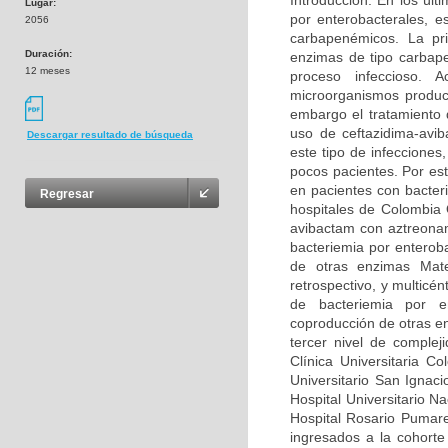
Introducción: En los úl
Lugar:
por enterobacterales, e
2056
carbapenémicos. La pr
Duración:
enzimas de tipo carbap
12 meses
proceso infeccioso. 
microorganismos produc
embargo el tratamiento 
uso de ceftazidima-avi
Descargar resultado de búsqueda
este tipo de infecciones
pocos pacientes. Por est
en pacientes con bacter
Regresar
hospitales de Colombia 
avibactam con aztreonam
bacteriemia por enterob
de otras enzimas Mater
retrospectivo, y multicé
de bacteriemia por e
coproducción de otras en
tercer nivel de complej
Clínica Universitaria Co
Universitario San Ignaci
Hospital Universitario N
Hospital Rosario Pumare
ingresados a la cohorte