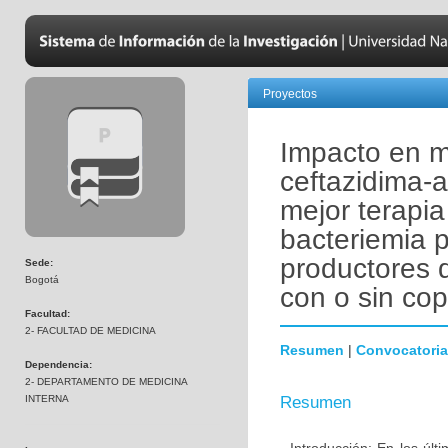
Proyectos
Impacto en mo
ceftazidima-
mejor terapia
bacteriemia 
productores 
Sede:
Bogotá
con o sin co
Facultad:
2- FACULTAD DE MEDICINA
Resumen
|
Convocatoria
Dependencia:
2- DEPARTAMENTO DE MEDICINA
INTERNA
Resumen