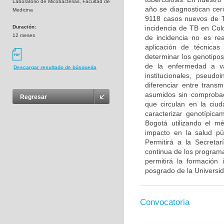
Laboratorio de Micobacterias, Facultad de
año se diagnostican cer
Medicina
9118 casos nuevos de TB
Duración:
incidencia de TB en Col
12 meses
de incidencia no es rea
aplicación de técnicas
determinar los genotipos
de la enfermedad a va
Descargar resultado de búsqueda
institucionales, pseudo
diferenciar entre trans
asumidos sin comprobac
Regresar
que circulan en la ciu
caracterizar genotípica
Bogotá utilizando el m
impacto en la salud púb
Permitirá a la Secreta
continua de los programa
permitirá la formación
posgrado de la Universi
Convocatoria