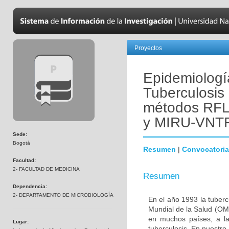
Proyectos
Epidemiologí
Tuberculosis 
métodos RF
y MIRU-VNTR
Sede:
Bogotá
Resumen
|
Convocatoria
Facultad:
2- FACULTAD DE MEDICINA
Resumen
Dependencia:
2- DEPARTAMENTO DE MICROBIOLOGÍA
En el año 1993 la tuber
Mundial de la Salud (OMS
en muchos países, a la
Lugar:
tuberculosis. En nuestro