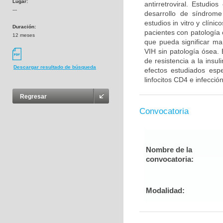
Lugar:
antirretroviral. Estudi
---
desarrollo de síndrom
estudios in vitro y clín
Duración:
pacientes con patología 
12 meses
que pueda significar ma
VIH sin patología ósea.
de resistencia a la insu
Descargar resultado de búsqueda
efectos estudiados esp
linfocitos CD4 e infecció
Regresar
Convocatoria
Nombre de la
convocatoria:
Modalidad: