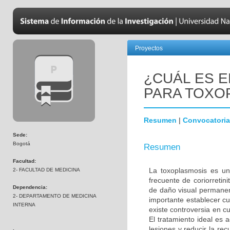
Proyectos
¿CUÁL ES 
PARA TOXO
Resumen
|
Convocatoria
Sede:
Bogotá
Resumen
Facultad:
La toxoplasmosis es un
2- FACULTAD DE MEDICINA
frecuente de coriorretin
Dependencia:
de daño visual permanen
2- DEPARTAMENTO DE MEDICINA
importante establecer cu
INTERNA
existe controversia en c
El tratamiento ideal es 
lesiones y reducir la rec