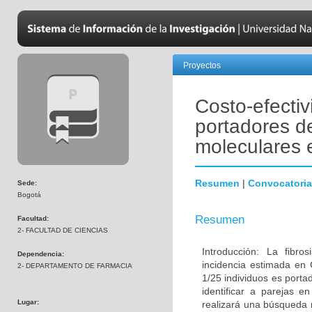
Proyectos
Costo-efectiv
portadores de
moleculares 
Resumen
|
Convocatoria
Sede:
Bogotá
Resumen
Facultad:
2- FACULTAD DE CIENCIAS
Introducción: La fibr
Dependencia:
incidencia estimada en 
2- DEPARTAMENTO DE FARMACIA
1/25 individuos es port
identificar a parejas 
Lugar:
realizará una búsqueda 