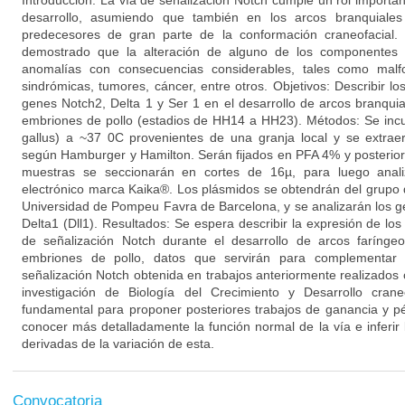
Introducción: La vía de señalización Notch cumple un rol importan
desarrollo, asumiendo que también en los arcos branquiales 
predecesores de gran parte de la conformación craneofacial. 
demostrado que la alteración de alguno de los componentes 
anomalías con consecuencias considerables, tales como malf
sindrómicas, tumores, cáncer, entre otros. Objetivos: Describir l
genes Notch2, Delta 1 y Ser 1 en el desarrollo de arcos branquia
embriones de pollo (estadios de HH14 a HH23). Métodos: Se incu
gallus) a ~37 0C provenientes de una granja local y se extraer
según Hamburger y Hamilton. Serán fijados en PFA 4% y posteriorm
muestras se seccionarán en cortes de 16µ, para luego anali
electrónico marca Kaika®. Los plásmidos se obtendrán del grupo d
Universidad de Pompeu Favra de Barcelona, y se analizarán los g
Delta1 (Dll1). Resultados: Se espera describir la expresión de lo
de señalización Notch durante el desarrollo de arcos farínge
embriones de pollo, datos que servirán para complementar 
señalización Notch obtenida en trabajos anteriormente realizados 
investigación de Biología del Crecimiento y Desarrollo cran
fundamental para proponer posteriores trabajos de ganancia y pé
conocer más detalladamente la función normal de la vía e inferir 
derivadas de la variación de esta.
Convocatoria