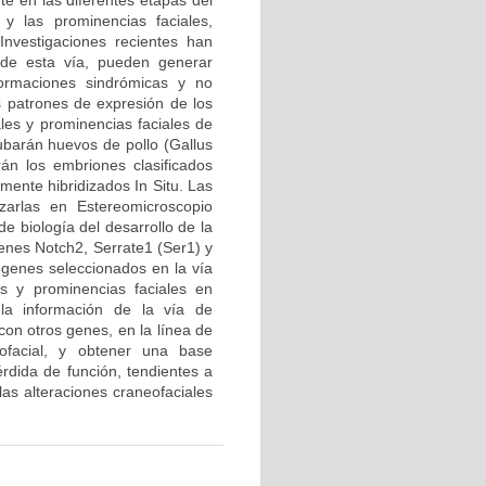
te en las diferentes etapas del
y las prominencias faciales,
Investigaciones recientes han
de esta vía, pueden generar
ormaciones sindrómicas y no
os patrones de expresión de los
les y prominencias faciales de
barán huevos de pollo (Gallus
án los embriones clasificados
ente hibridizados In Situ. Las
zarlas en Estereomicroscopio
e biología del desarrollo de la
enes Notch2, Serrate1 (Ser1) y
s genes seleccionados en la vía
os y prominencias faciales en
la información de la vía de
con otros genes, en la línea de
eofacial, y obtener una base
rdida de función, tendientes a
las alteraciones craneofaciales