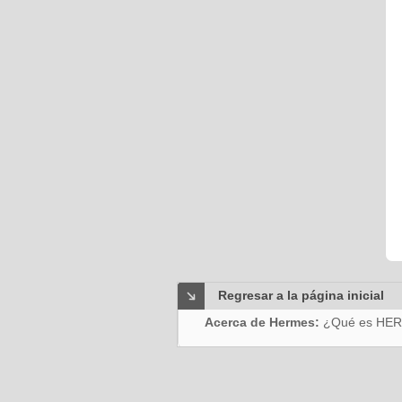
Regresar a la página inicial
Acerca de Hermes:
¿Qué es HE