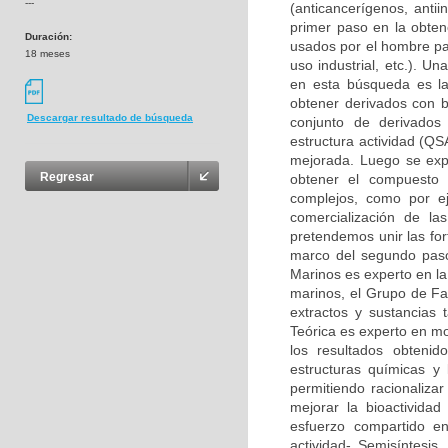
---
(anticancerígenos, antii
primer paso en la obte
Duración:
usados por el hombre p
18 meses
uso industrial, etc.). U
en esta búsqueda es la
obtener derivados con b
Descargar resultado de búsqueda
conjunto de derivados
estructura actividad (QS
mejorada. Luego se expl
Regresar
obtener el compuesto 
complejos, como por ej
comercialización de l
pretendemos unir las for
marco del segundo paso
Marinos es experto en la
marinos, el Grupo de Fa
extractos y sustancias 
Teórica es experto en mo
los resultados obtenid
estructuras químicas y
permitiendo racionaliza
mejorar la bioactivida
esfuerzo compartido en 
actividad- Semisíntesi