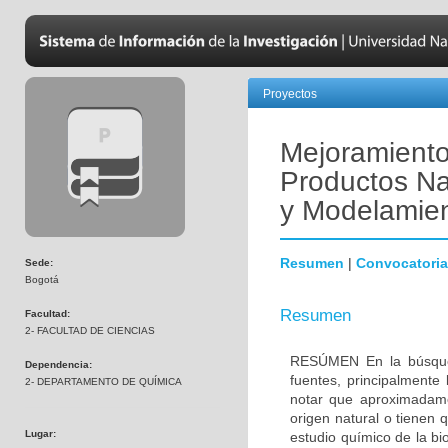
Proyectos
Mejoramiento
Productos Na
y Modelamien
Resumen
|
Convocatoria
Sede:
Bogotá
Resumen
Facultad:
2- FACULTAD DE CIENCIAS
RESÚMEN En la búsqueda
Dependencia:
fuentes, principalmente 
2- DEPARTAMENTO DE QUÍMICA
notar que aproximadam
origen natural o tienen 
Lugar:
estudio químico de la b