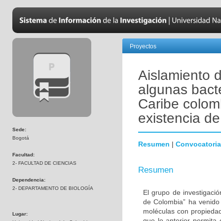
Proyectos
Aislamiento 
algunas bact
Caribe colom
existencia de
Sede:
Bogotá
Resumen
|
Convocatoria
Facultad:
2- FACULTAD DE CIENCIAS
Resumen
Dependencia:
2- DEPARTAMENTO DE BIOLOGÍA
El grupo de investigaci
de Colombia” ha venido
moléculas con propiedad
Lugar:
que lo anterior permita