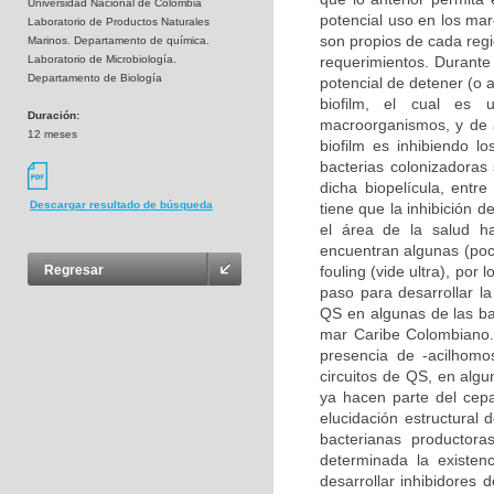
Universidad Nacional de Colombia
potencial uso en los ma
Laboratorio de Productos Naturales
son propios de cada regi
Marinos. Departamento de química.
Laboratorio de Microbiología.
requerimientos. Durante
Departamento de Biología
potencial de detener (o a
biofilm, el cual es 
Duración:
macroorganismos, y de 
12 meses
biofilm es inhibiendo 
bacterias colonizadoras
dicha biopelícula, entre
Descargar resultado de búsqueda
tiene que la inhibición 
el área de la salud h
encuentran algunas (poc
fouling (vide ultra), po
Regresar
paso para desarrollar la
QS en algunas de las ba
mar Caribe Colombiano.
presencia de -acilhomo
circuitos de QS, en algu
ya hacen parte del cepa
elucidación estructural 
bacterianas productor
determinada la existen
desarrollar inhibidores