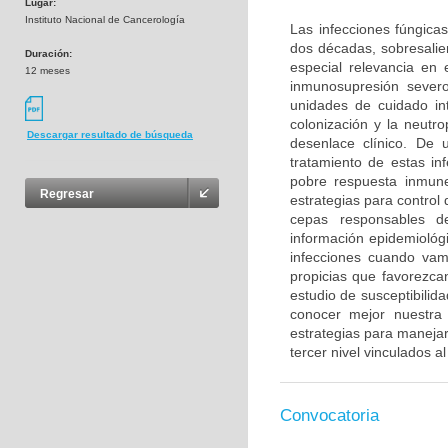
Lugar:
Instituto Nacional de Cancerología
Las infecciones fúngica
dos décadas, sobresalie
Duración:
especial relevancia en
12 meses
inmunosupresión sever
unidades de cuidado in
colonización y la neutr
Descargar resultado de búsqueda
desenlace clínico. De 
tratamiento de estas in
pobre respuesta inmune
Regresar
estrategias para control 
cepas responsables de
información epidemiológ
infecciones cuando vam
propicias que favorezcan
estudio de susceptibilid
conocer mejor nuestra s
estrategias para manejar
tercer nivel vinculados a
Convocatoria