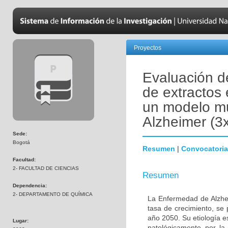
Proyectos
Evaluación de
de extractos
un modelo mu
Alzheimer (3
Sede:
Bogotá
Resumen
|
Convocatoria
Facultad:
2- FACULTAD DE CIENCIAS
Resumen
Dependencia:
2- DEPARTAMENTO DE QUÍMICA
La Enfermedad de Alzhe
tasa de crecimiento, se
año 2050. Su etiología e
Lugar:
patológicamente por la