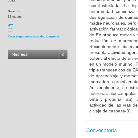
2062
hiperfosforilada. La h
enfermedad comienza c
Duración:
12 meses
desregulación de quinas
madre neuronales, pérdi
activación farmacológic
de EA produce mejoría c
Descargar resultado de búsqueda
reducción de marcadore
Recientemente observa
presenta actividad agoni
Regresar
potencial efecto de un e
en un modelo murino. Pa
triple transgénicos de E
de aprendizaje y memor
marcadores proinflamato
Adicionalmente, se estud
neuronas hipocampales f
beta y proteína Tau), 
actividad de las vías d
clivaje de caspasa-3).
Convocatoria